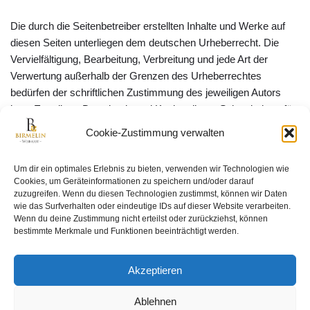
Die durch die Seitenbetreiber erstellten Inhalte und Werke auf
diesen Seiten unterliegen dem deutschen Urheberrecht. Die
Vervielfältigung, Bearbeitung, Verbreitung und jede Art der
Verwertung außerhalb der Grenzen des Urheberrechtes
bedürfen der schriftlichen Zustimmung des jeweiligen Autors
bzw. Erstellers. Downloads und Kopien dieser Seite sind nur für
den privaten, nicht kommerziellen Gebrauch gestattet.
Cookie-Zustimmung verwalten
Soweit die Inhalte auf dieser Seite nicht vom Betreiber erstellt
wurden, werden die Urheberrechte Dritter beachtet.
Um dir ein optimales Erlebnis zu bieten, verwenden wir Technologien wie
Insbesondere werden Inhalte Dritter als solche gekennzeichnet.
Cookies, um Geräteinformationen zu speichern und/oder darauf
Sollten Sie trotzdem auf eine Urheberrechtsverletzung
zuzugreifen. Wenn du diesen Technologien zustimmst, können wir Daten
wie das Surfverhalten oder eindeutige IDs auf dieser Website verarbeiten.
aufmerksam werden, bitten wir um einen entsprechenden
Wenn du deine Zustimmung nicht erteilst oder zurückziehst, können
Hinweis. Bei Bekanntwerden von Rechtsverletzungen werden
bestimmte Merkmale und Funktionen beeinträchtigt werden.
wir derartige Inhalte umgehend entfernen.
Akzeptieren
Quelle: https://www.e-recht24.de/impressum-generator.html
Ablehnen