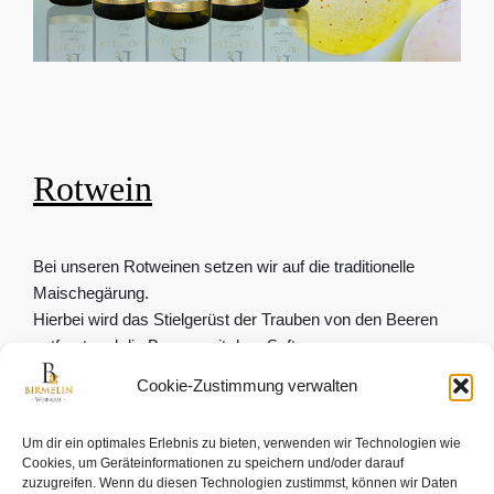
Rotwein
Bei unseren Rotweinen setzen wir auf die traditionelle
Maischegärung.
Hierbei wird das Stielgerüst der Trauben von den Beeren
entfernt und die Beeren mit dem Saft zusammen vergoren.
So entstehen vollmundige und ausdrucksstarke Rotweine
Cookie-Zustimmung verwalten
mit langem Reifepotential, wie unser
Spätburgunder
,
Acolon
,
Cabernet Dorsa
und unser neue
Um dir ein optimales Erlebnis zu bieten, verwenden wir Technologien wie
piltzwiederstandsfähige Sorte (Piwi)
Cabertin
.
Cookies, um Geräteinformationen zu speichern und/oder darauf
zuzugreifen. Wenn du diesen Technologien zustimmst, können wir Daten